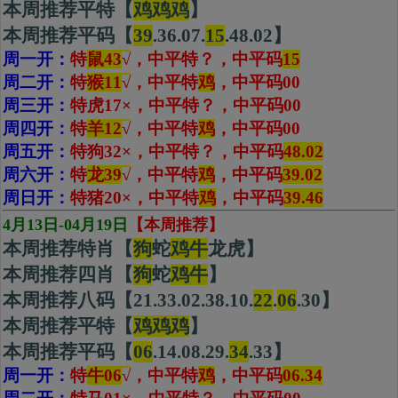
本周推荐平特【
鸡鸡鸡
】
本周推荐平码【
39
.36.07.
15
.48.02】
周一开：
特
鼠43
√
，中平特？，
中平码
15
周二开：
特
猴11
√
，中平特
鸡
，
中平码00
周三开：
特虎17×，中平特？，
中平码00
周四开：
特
羊12
√
，中平特
鸡
，
中平码00
周五开：
特狗32×，中平特？，
中平码
48.02
周六开：
特
龙39
√
，中平特
鸡
，
中平码
39.02
周日开：
特猪20×，中平特
鸡
，中平码
39.46
4月13日-04月19日
【本周推荐】
本周推荐特肖【
狗
蛇
鸡牛
龙虎】
本周推荐四肖【
狗
蛇
鸡
牛
】
本周推荐八码【21.33.02.38.10.
22
.
06
.30】
本周推荐平特【
鸡鸡鸡
】
本周推荐平码【
06
.14.08.29.
34
.33】
周一开：
特
牛06
√
，中平特
鸡
，
中平码
06.34