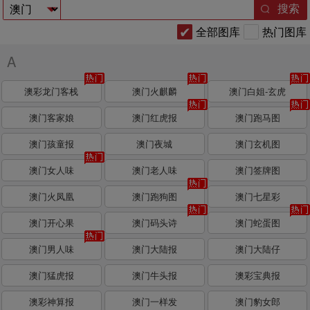
搜索
全部图库
热门图库
A
澳彩龙门客栈
澳门火麒麟
澳门白姐-玄虎
澳门客家娘
澳门红虎报
澳门跑马图
澳门孩童报
澳门夜城
澳门玄机图
澳门女人味
澳门老人味
澳门签牌图
澳门火凤凰
澳门跑狗图
澳门七星彩
澳门开心果
澳门码头诗
澳门蛇蛋图
澳门男人味
澳门大陆报
澳门大陆仔
澳门猛虎报
澳门牛头报
澳彩宝典报
澳彩神算报
澳门一样发
澳门豹女郎