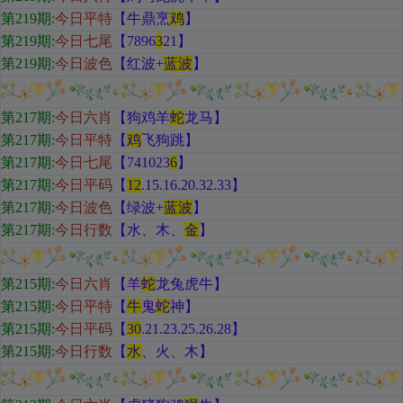
第219期:
今日平特
【牛鼎烹
鸡
】
第219期:
今日七尾
【7896
3
21
】
第219期:
今日波色
【红
波+
蓝波
】
第217期
:
今日六肖
【狗鸡羊
蛇
龙马
】
第217期:
今日平特
【
鸡
飞狗跳
】
第217期:
今日七尾
【741023
6
】
第217期:
今日平码
【
12
.15.16.20.32.33
】
第217期:
今日波色
【绿
波+
蓝波
】
第217期:
今日行数
【水
、木、
金
】
第215期
:
今日六肖
【羊
蛇
龙兔虎牛
】
第215期:
今日平特
【
牛
鬼
蛇
神
】
第215期:
今日平码
【
30
.21.23.25.26.28
】
第215期:
今日行数
【
水
、火、木
】