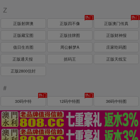
Z
正版射牌澳
正版四不像
正版澳门传真
正版藏宝图
正版挂牌图
正版财神报
值日生肖图
周公解梦A
庄家吃码图
正版通天报
抓码王
正版天线宝
正版2800信封
#
30码中特
12码中特图
36码中特图