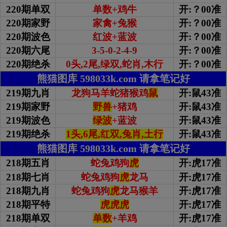
220期单双
单数+鸡牛
开:？00准
220期家野
家禽+兔猴
开:？00准
220期波色
红波+蓝波
开:？00准
220期
六尾
3-5-0-2-4-9
开:？00准
220期绝杀
0头,2尾,绿双,蛇肖,木行
开:？00准
熊猫图库 598033k.com 请拿笔记好
219期九肖
龙狗马羊蛇猪猴鸡
鼠
开:鼠43准
219期家野
野兽
+猪鸡
开:鼠43准
219期波色
绿波
+蓝波
开:鼠43准
219期绝杀
1头,6尾,红双,兔肖,土行
开:鼠43准
熊猫图库 598033k.com 请拿笔记好
218期五肖
蛇兔鸡狗
虎
开:虎17准
218期七肖
蛇兔鸡狗
虎
龙马
开:虎17准
218期九肖
蛇兔鸡狗
虎
龙马猴羊
开:虎17准
218期平特
虎虎虎
开:虎17准
218期单双
单数
+羊鸡
开:虎17准