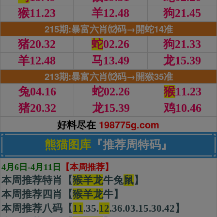
猴11.23
羊12.48
狗21.45
215期:暴富六肖⑿码→開蛇14准
猪20.32
蛇
02.26
狗21.33
羊12.48
马13.49
龙15.39
213期:暴富六肖⑿码→開猴35准
兔04.16
蛇02.26
猴
11.23
猪20.32
龙15.39
鸡10.46
好料尽在
198775g.com
熊猫图库
『推荐周特码』
4月6日-4月11日
【本周推荐】
本周推荐特肖【
猴羊龙
牛兔
鼠
】
本周推荐四肖【
猴
羊
龙
牛】
本周推荐八码【
11
.35.
12
.36.03.15.30.42】