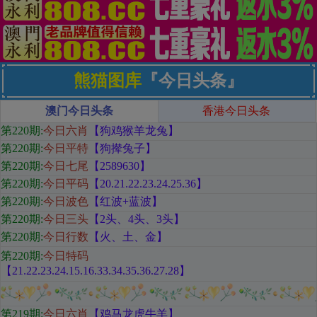
熊猫图库
『今日头条』
澳门今日头条
香港今日头条
第220期
:
今日六肖
【狗鸡猴羊龙兔
】
第220期:
今日平特
【狗撵兔子
】
第220期:
今日七尾
【2589630
】
第220期:
今日平码
【
20.21.22.23.24.25.36
】
第220期:
今日波色
【红
波+蓝波
】
第220期:
今日三头
【
2头、4头、3头
】
第220期:
今日行数
【火
、土、金
】
第220期:
今日特码
【21.22.23.24.15.16.33.34.35.36.27.28
】
第219期
:
今日六肖
【鸡马龙虎牛羊
】