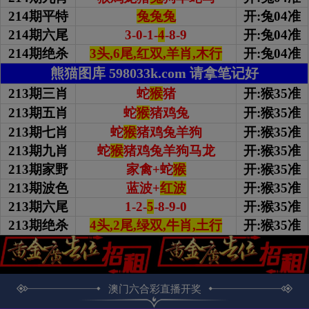
214期平特
兔兔兔
开:兔04准
214期
六尾
3-0-1-
4
-8-9
开:兔04准
214期绝杀
3头,6尾,红双,羊肖,木行
开:兔04准
熊猫图库 598033k.com 请拿笔记好
213期三肖
蛇
猴
猪
开:猴35准
213期五肖
蛇
猴
猪鸡兔
开:猴35准
213期七肖
蛇
猴
猪鸡兔羊狗
开:猴35准
213期九肖
蛇
猴
猪鸡兔羊狗马龙
开:猴35准
213期家野
家禽+蛇
猴
开:猴35准
213期波色
蓝波+
红波
开:猴35准
213期
六尾
1-2-
5
-8-9-0
开:猴35准
213期绝杀
4头,2尾,绿双,牛肖,土行
开:猴35准
澳门六合彩直播开奖