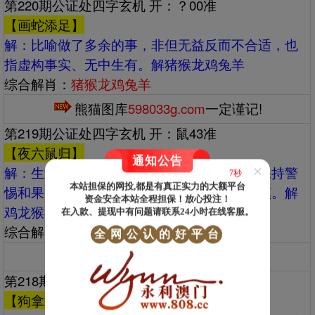
第220期公证处四字玄机 开：？00准
【画蛇添足】
解：‌‌比喻做了多余的事，非但无益反而不合适，也
指虚构事实、无中生有。‌‌解猪猴龙鸡兔羊
综合解肖：
猪猴龙鸡兔羊
熊猫图库
598033g.com
一定谨记!
第219期公证处四字玄机 开：鼠43准
【夜六鼠归】
通知公告
×
解：‌‌生活就像一场森林，我们需要像虎一样保持警
6秒
本站担保的网投,都是有真正实力的大额平台
惕和果断，同时又要像小老鼠一样灵活与谨慎。‌‌解
资金安全本站全程担保！放心投注！
鸡龙猴马猪鼠
在入款、提现中有问题请联系24小时在线客服。
综合解肖：
鸡龙猴马猪
鼠
全
网
公
认
的
好
平
台
熊猫图库
598033g.com
一定谨记!
第218期公证处四字玄机 开：虎17准
【狗拿耗子】