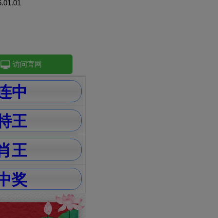
01.01
访问官网
连中
特王
肖王
中奖