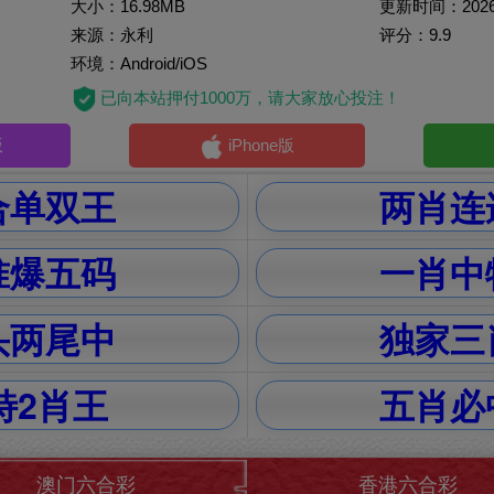
大小：16.98MB
更新时间：2026.
来源：永利
评分：9.9
环境：Android/iOS
已向本站押付1000万，请大家放心投注！
版
iPhone版
合单双王
两肖连
准爆五码
一肖中
头两尾中
独家三
特2肖王
五肖必
澳门六合彩
香港六合彩