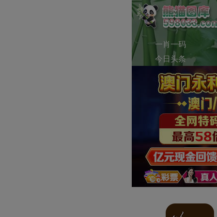
一肖一码
今日头条