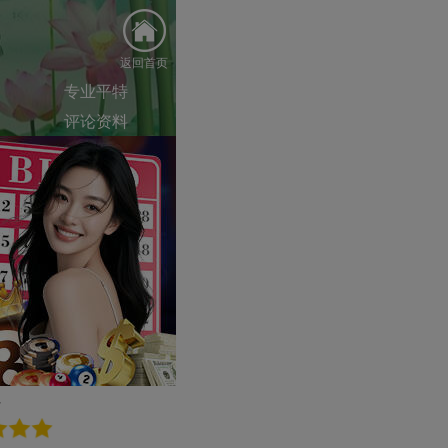
返回首页
专业平特
评论资料
件