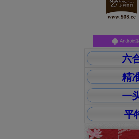
Android
六
精
一
平