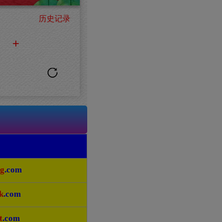
g
.com
k
.com
t
.com