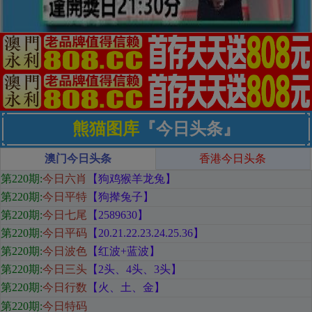
00:00 / 00:00
熊猫图库
『今日头条』
澳门今日头条
香港今日头条
第220期
:
今日六肖
【狗鸡猴羊龙兔
】
第220期:
今日平特
【狗撵兔子
】
第220期:
今日七尾
【2589630
】
第220期:
今日平码
【
20.21.22.23.24.25.36
】
第220期:
今日波色
【红
波+蓝波
】
第220期:
今日三头
【
2头、4头、3头
】
第220期:
今日行数
【火
、土、金
】
第220期:
今日特码