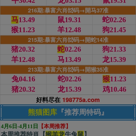
牛30.42
龙03.15
鼠19.31
216期:暴富六肖⑿码→開马37准
马
13.49
鼠19.31
蛇02.26
猴11.23
羊12.48
狗21.45
215期:暴富六肖⑿码→開蛇14准
猪20.32
蛇
02.26
狗21.33
羊12.48
马13.49
龙15.39
213期:暴富六肖⑿码→開猴35准
兔04.16
蛇02.26
猴
11.23
猪20.32
龙15.39
鸡10.46
好料尽在
198775a.com
熊猫图库
『推荐周特码』
4月6日-4月11日
【本周推荐】
本周推荐特肖【
猴羊龙
牛兔
鼠
】