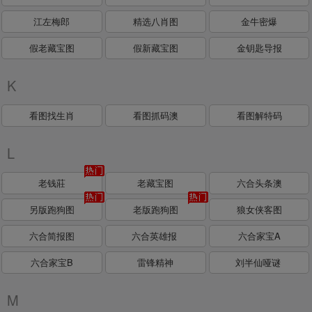
江左梅郎
精选八肖图
金牛密爆
假老藏宝图
假新藏宝图
金钥匙导报
K
看图找生肖
看图抓码澳
看图解特码
L
老钱莊
老藏宝图
六合头条澳
另版跑狗图
老版跑狗图
狼女侠客图
六合简报图
六合英雄报
六合家宝A
六合家宝B
雷锋精神
刘半仙哑谜
M