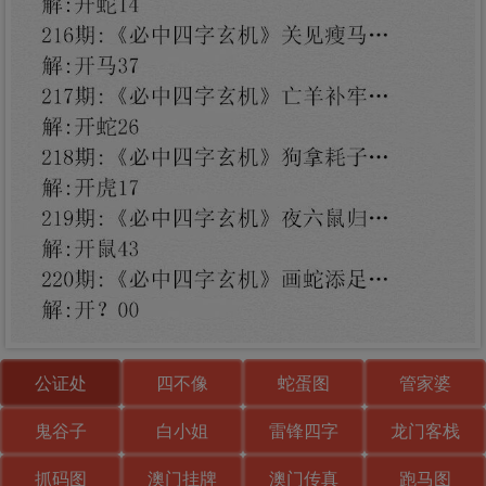
公证处
四不像
蛇蛋图
管家婆
鬼谷子
白小姐
雷锋四字
龙门客栈
抓码图
澳门挂牌
澳门传真
跑马图