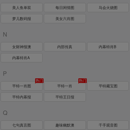
美人鱼单双
每日闲情图
马会火烧图
梦儿数码报
美女六肖图
N
女财神报澳
内部传真
内幕特肖B
内幕特肖A
P
平特一肖图
平特一肖
平特藏宝图
平特内幕报
平特王日报
Q
七句真言图
趣味幽默澳
千手观音图