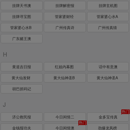
挂牌天书澳
挂牌解密报
挂牌玄机图
挂牌寻宝图
管家婆财经
管家婆心水A
管家婆心水B
广州传真诗
广州传真猜
广东赌王澳
H
黄道吉日报
红姐内幕图
话中有意澳
黄大仙发财
黄大仙神圣B
黄大仙神圣A
胡巴抓码记
J
济公救民报
今日闲情二
金多宝传真
金钱报功夫
今日闲情澳
劲爆龙凤榜