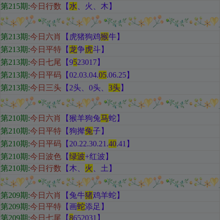
第215期:
今日行数
【
水
、火、木
】
第213期
:
今日六肖
【虎猪狗鸡
猴
牛
】
第213期:
今日平特
【
龙
争
虎
斗
】
第213期:
今日七尾
【9
5
23017
】
第213期:
今日平码
【
02.03.04.
05
.06.25
】
第213期:
今日三头
【
2头、0头、
3头
】
第210期
:
今日六肖
【猴羊狗兔
马
蛇
】
第210期:
今日平特
【狗撵
兔
子
】
第210期:
今日平码
【
20.22.30.21.
40
.41
】
第210期:
今日波色
【
绿
波
+红波
】
第210期:
今日行数
【木
、
火
、土
】
第209期
:
今日六肖
【兔牛
猪
鸡羊蛇
】
第209期:
今日平特
【画
蛇
添足
】
第209期:
今日七尾
【
8
652031
】