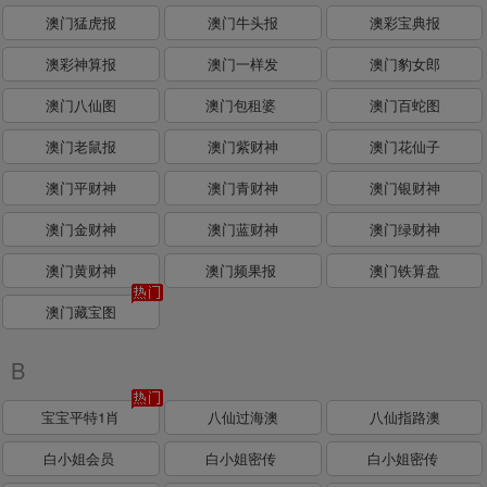
澳门猛虎报
澳门牛头报
澳彩宝典报
澳彩神算报
澳门一样发
澳门豹女郎
澳门八仙图
澳门包租婆
澳门百蛇图
澳门老鼠报
澳门紫财神
澳门花仙子
澳门平财神
澳门青财神
澳门银财神
澳门金财神
澳门蓝财神
澳门绿财神
澳门黄财神
澳门频果报
澳门铁算盘
澳门藏宝图
B
宝宝平特1肖
八仙过海澳
八仙指路澳
白小姐会员
白小姐密传
白小姐密传