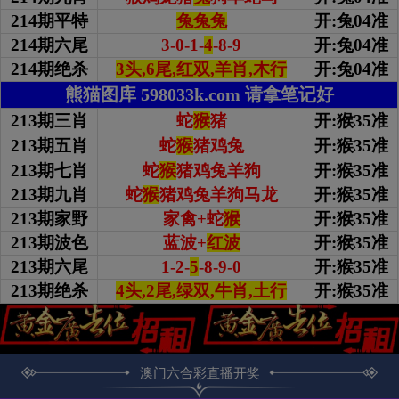
214期平特
兔兔兔
开:兔04准
214期
六尾
3-0-1-
4
-8-9
开:兔04准
214期绝杀
3头,6尾,红双,羊肖,木行
开:兔04准
熊猫图库 598033k.com 请拿笔记好
213期三肖
蛇
猴
猪
开:猴35准
213期五肖
蛇
猴
猪鸡兔
开:猴35准
213期七肖
蛇
猴
猪鸡兔羊狗
开:猴35准
213期九肖
蛇
猴
猪鸡兔羊狗马龙
开:猴35准
213期家野
家禽+蛇
猴
开:猴35准
213期波色
蓝波+
红波
开:猴35准
213期
六尾
1-2-
5
-8-9-0
开:猴35准
213期绝杀
4头,2尾,绿双,牛肖,土行
开:猴35准
澳门六合彩直播开奖