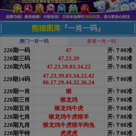
熊猫图库
『一肖一码』
澳门一肖一码
香港一肖一码
220期一码
47
开:？00准
220期三码
47.23.39
开:？00准
220期六码
47.23.39.03.34.22
开:？00准
47.23.39.03.34.22.42
220期14码
开:？00准
06.17.29.44.32.36.24
220期一肖
猴
开:？00准
220期三肖
猴龙鸡
开:？00准
220期五肖
猴龙鸡牛虎
开:？00准
220期七肖
猴龙鸡牛虎猪羊
开:？00准
220期九肖
猴龙鸡牛虎猪羊狗兔
开:？00准
220期平特
虎虎虎
开:？00准