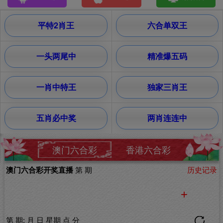
平特2肖王
六合单双王
一头两尾中
精准爆五码
一肖中特王
独家三肖王
五肖必中奖
两肖连连中
澳门六合彩
香港六合彩