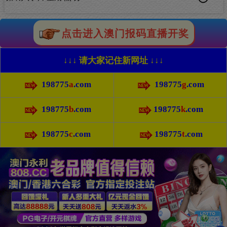
点击进入澳门报码直播开奖
↓↓↓ 请大家记住新网址 ↓↓↓
198775
a
.com
198775
g
.com
198775
b
.com
198775
k
.com
198775
c
.com
198775
t
.com