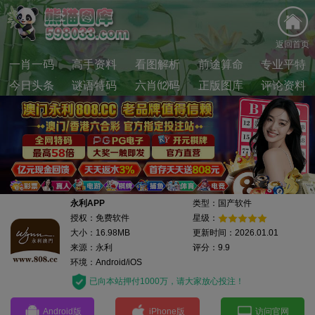
返回首页
一肖一码
高手资料
看图解析
前途算命
专业平特
今日头条
谜语特码
六肖⑿码
正版图库
评论资料
永利APP
类型：国产软件
授权：免费软件
星级：
大小：16.98MB
更新时间：2026.01.01
来源：永利
评分：9.9
环境：Android/iOS
已向本站押付1000万，请大家放心投注！
Android版
iPhone版
访问官网