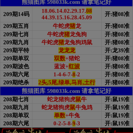
熊猫图库 598033k.com 请拿笔记好
18.06.14.02.29.17.
08
209期14码
开:猪08准
44.39.15.16.28.45.09
209期五肖
牛蛇虎
猪
龙
开:猪08准
209期七肖
牛蛇虎
猪
龙兔狗
开:猪08准
209期九肖
牛蛇虎
猪
龙兔狗鸡鼠
开:猪08准
209期平特
龙龙龙
开:龙39准
209期单双
双数
+猪蛇
开:猪08准
209期波色
蓝波+
红波
开:猪08准
209期
六尾
1-4-6-7-
8
-2
开:猪08准
209期绝杀
2头,5尾,绿单,马肖,土行
开:猪08准
熊猫图库 598033k.com 请拿笔记好
208期七肖
蛇龙猪狗虎
鼠
牛
开:鼠19准
208期九肖
蛇龙猪狗虎
鼠
牛兔鸡
开:鼠19准
208期单双
单数
+牛兔
开:鼠19准
208期
六尾
0-2-5-8-
9
-3
开:鼠19准