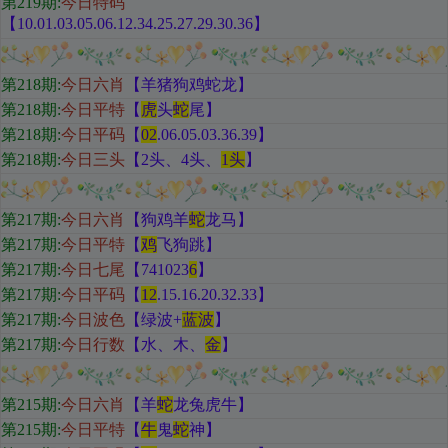
第219期:
今日特码
【10.01.03.05.06.12.34.25.27.29.30.36
】
第218期
:
今日六肖
【羊猪狗鸡蛇龙
】
第218期:
今日平特
【
虎
头
蛇
尾
】
第218期:
今日平码
【
02
.06.05.03.36.39
】
第218期:
今日三头
【
2头、4头、
1头
】
第217期
:
今日六肖
【狗鸡羊
蛇
龙马
】
第217期:
今日平特
【
鸡
飞狗跳
】
第217期:
今日七尾
【741023
6
】
第217期:
今日平码
【
12
.15.16.20.32.33
】
第217期:
今日波色
【绿
波+
蓝波
】
第217期:
今日行数
【水
、木、
金
】
第215期
:
今日六肖
【羊
蛇
龙兔虎牛
】
第215期:
今日平特
【
牛
鬼
蛇
神
】