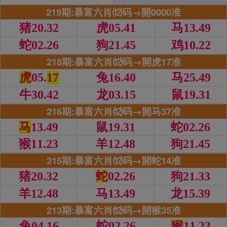
219期:暴富六肖⑿码→開0000准
猪20.32
虎05.41
马13.49
蛇02.26
狗21.45
鸡10.22
218期:暴富六肖⑿码→開虎17准
虎
05.
17
兔16.40
马25.49
牛30.42
龙03.15
鼠19.31
216期:暴富六肖⑿码→開马37准
马
13.49
鼠19.31
蛇02.26
猴11.23
羊12.48
狗21.45
215期:暴富六肖⑿码→開蛇14准
猪20.32
蛇
02.26
狗21.33
羊12.48
马13.49
龙15.39
213期:暴富六肖⑿码→開猴35准
兔04.16
蛇02.26
猴
11.23