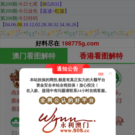
第209期:
今日七尾
【
8
652031
】
第209期:
今日波色
【蓝
波+
红波
】
第209期:
今日特码
【04.06.
08
.10.12.02.28.30.32.34.36.26
】
好料尽在
198775g.com
澳门看图解特
香港看图解特
通知公告
×
6秒
本站担保的网投,都是有真正实力的大额平台
资金安全本站全程担保！放心投注！
在入款、提现中有问题请联系24小时在线客服。
全
网
公
认
的
好
平
台