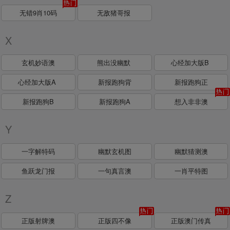
无错9肖10码
无敌猪哥报
X
玄机妙语澳
熊出没幽默
心经加大版B
心经加大版A
新报跑狗背
新报跑狗正
新报跑狗B
新报跑狗A
想入非非澳
Y
一字解特码
幽默玄机图
幽默猜测澳
鱼跃龙门报
一句真言澳
一肖平特图
Z
正版射牌澳
正版四不像
正版澳门传真