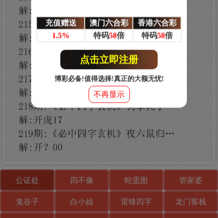
充值赠送
澳门六合彩
香港六合彩
1.5%
特码
58
倍
特码
58
倍
点击立即注册
博彩必备!值得选择!真正的大额无忧!
不再显示
公证处
四不像
蛇蛋图
管家婆
鬼谷子
白小姐
雷锋四字
龙门客栈