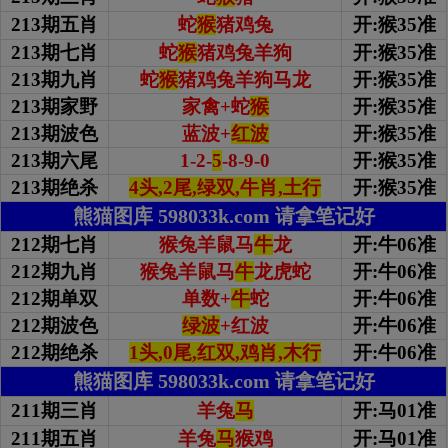
213期五肖
蛇
猴
猪鸡兔
开:猴35准
213期七肖
蛇
猴
猪鸡兔羊狗
开:猴35准
213期九肖
蛇
猴
猪鸡兔羊狗马龙
开:猴35准
213期家野
家禽+蛇
猴
开:猴35准
213期波色
蓝波+
红波
开:猴35准
213期
六尾
1-2-
5
-8-9-0
开:猴35准
213期绝杀
4头,2尾,绿双,牛肖,土行
开:猴35准
熊猫图库 598033k.com 请拿笔记好
212期七肖
猴兔羊鼠马
牛
龙
开:牛06准
212期九肖
猴兔羊鼠马
牛
龙虎蛇
开:牛06准
212期单双
单数+
牛
蛇
开:牛06准
212期波色
绿波
+红波
开:牛06准
212期绝杀
1头,0尾,红双,鸡肖,木行
开:牛06准
熊猫图库 598033k.com 请拿笔记好
211期三肖
羊兔
马
开:马01准
211期五肖
羊兔
马
猴鸡
开:马01准