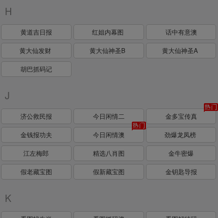
H
黄道吉日报
红姐内幕图
话中有意澳
黄大仙发财
黄大仙神圣B
黄大仙神圣A
胡巴抓码记
J
济公救民报
今日闲情二
金多宝传真
金钱报功夫
今日闲情澳
劲爆龙凤榜
江左梅郎
精选八肖图
金牛密爆
假老藏宝图
假新藏宝图
金钥匙导报
K