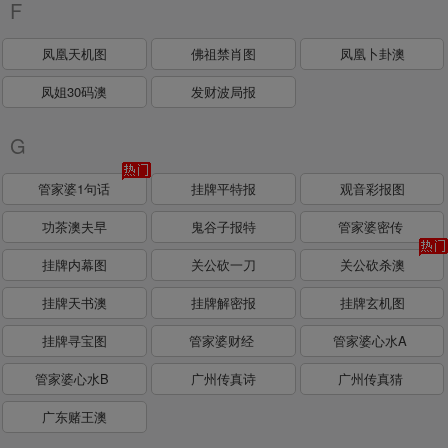
F
凤凰天机图
佛祖禁肖图
凤凰卜卦澳
凤姐30码澳
发财波局报
G
管家婆1句话
挂牌平特报
观音彩报图
功茶澳夫早
鬼谷子报特
管家婆密传
挂牌内幕图
关公砍一刀
关公砍杀澳
挂牌天书澳
挂牌解密报
挂牌玄机图
挂牌寻宝图
管家婆财经
管家婆心水A
管家婆心水B
广州传真诗
广州传真猜
广东赌王澳