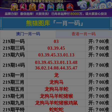
熊猫图库
『一肖一码』
澳门一肖一码
香港一肖一码
219期一码
03
开:？00准
219期三码
03.39.45
开:？00准
219期六码
03.39.45.33.01.13
开:？00准
03.39.45.33.01.13.48
219期14码
开:？00准
36.
02.14.08.44.35.47
219期一肖
龙
开:？00准
219期三肖
龙狗马
开:？00准
219期五肖
龙狗马羊蛇
开:？00准
219期七肖
龙狗马羊蛇猪猴
开:？00准
219期九肖
龙狗马羊蛇猪猴鸡鼠
开:？00准
219期平特
蛇蛇蛇
开:？00准