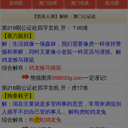
抓码图
澳门挂牌
澳门传真
跑马图
【慌张人潮】解析：澳门公证处
第219期公证处四字玄机 开：？00准
【夜六鼠归】
解：‌‌生活就像一场森林，我们需要像虎一样保持警
惕和果断，同时又要像小老鼠一样灵活与谨慎。‌‌解
鸡龙猴马猪鼠
综合解肖：
鸡龙猴马猪鼠
熊猫图库
598033g.com
一定谨记!
第218期公证处四字玄机 开：虎17准
【狗拿耗子】
解：‌‌现在主要就是‌多管闲事‌的意思，常用来调侃别
人插手不归自己管的事儿 。‌‌解狗虎蛇鸡龙兔
综合解肖：
狗
虎
蛇鸡龙兔