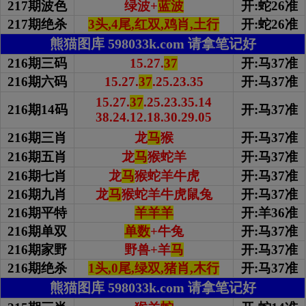
217期波色
绿波+
蓝波
开:蛇26准
217期绝杀
3头,4尾,红双,鸡肖,土行
开:蛇26准
熊猫图库 598033k.com 请拿笔记好
216期三码
15.27.
37
开:马37准
216期六码
15.27.
37
.25.23.35
开:马37准
15.27.
37
.25.23.35.14
216期14码
开:马37准
38.24.12.18.30.29.05
216期三肖
龙
马
猴
开:马37准
216期五肖
龙
马
猴蛇羊
开:马37准
216期七肖
龙
马
猴蛇羊牛虎
开:马37准
216期九肖
龙
马
猴蛇羊牛虎鼠兔
开:马37准
216期平特
羊羊羊
开:羊36准
216期单双
单数
+牛兔
开:马37准
216期家野
野兽+羊
马
开:马37准
216期绝杀
1头,0尾,绿双,猪肖,木行
开:马37准
熊猫图库 598033k.com 请拿笔记好